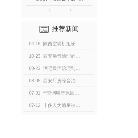
推荐新闻
04-16
陕西空调机组噪音治理实施方案？
10-23
西安噪音治理的两大关键方法你还不知道吗
09-23
酒吧噪声治理到底应该怎么做呢？来听听厂家的建议
08-05
西安厂房噪音治理选择什么隔音材料比较好呢
07-31
**空调噪音原因分析及降噪方法
07-12
十多人为追星被困山中报警求救：“追星闹剧”当休矣