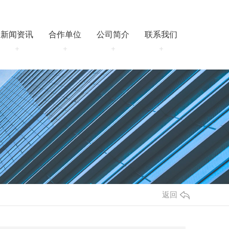
新闻资讯
合作单位
公司简介
联系我们
电 话： 17778961100
邮 箱： 2608351188@qq.com
地 址： 陕西省西安市灞桥区 港务区
华南城E1区64幢5层（东5门5街4栋5
层）
返回