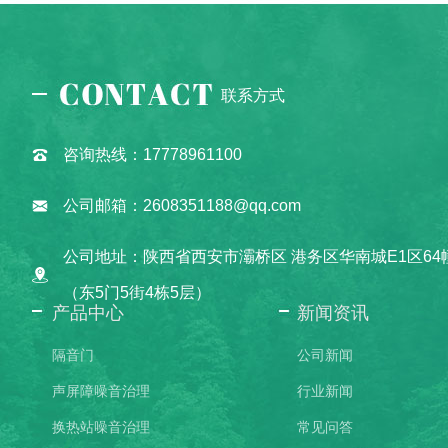
联系方式
咨询热线：17778961100
公司邮箱：2608351188@qq.com
公司地址：陕西省西安市灞桥区 港务区华南城E1区64
（东5门5街4栋5层）
产品中心
新闻资讯
隔音门
公司新闻
声屏障噪音治理
行业新闻
换热站噪音治理
常见问答