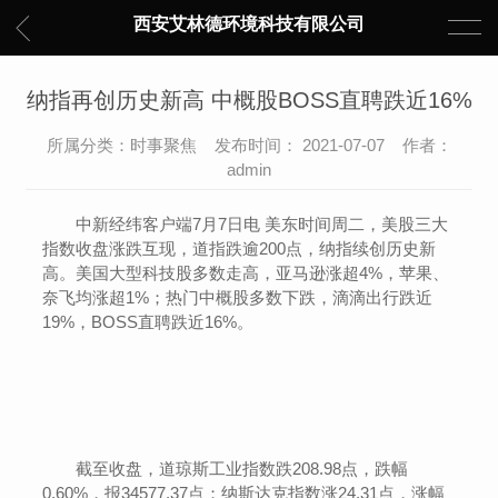
西安艾林德环境科技有限公司
纳指再创历史新高 中概股BOSS直聘跌近16%
所属分类：时事聚焦 发布时间： 2021-07-07 作者：
admin
中新经纬客户端7月7日电 美东时间周二，美股三大
指数收盘涨跌互现，道指跌逾200点，纳指续创历史新
高。美国大型科技股多数走高，亚马逊涨超4%，苹果、
奈飞均涨超1%；热门中概股多数下跌，滴滴出行跌近
19%，BOSS直聘跌近16%。
截至收盘，道琼斯工业指数跌208.98点，跌幅
0.60%，报34577.37点；纳斯达克指数涨24.31点，涨幅