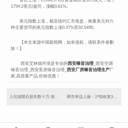
1794.2美元/盎司，涨幅0.61%。
美元指数上涨，截至纽约汇市尾盘，衡量美元对六
种主要货币的美元指数上涨0.37%至92.5490。
【本文来源中国新闻网，如有侵权，请联系作者删
除！】
西安艾林德环境是专业的
西安噪音治理
_西安空调
噪音治理_西安泵房噪音治理_
西安厂房噪音治理生产
厂
家,高质量产品,价格优惠！
入坑假陨石损失数十万 假陨石如何包装成稀缺投资品
两市单边上扬：沪指收复3600点，创指大涨2%