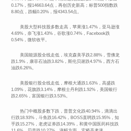
0.17%，报14663.64点，再创历史新高；标普500指数跌
8.80点，跌幅0.20%，报4343.54点。
美股大型科技股多数走高，苹果涨1.47%，亚马逊涨
4.69%，奈飞涨1.43%，谷歌涨0.74%，Facebook跌
0.54%，微软收平。
美国能源股全线走低，埃克森美孚跌2.88%，雪佛龙
跌1.9%，康菲石油跌3.82%，斯伦贝谢跌4.97%，西方石
油跌6.26%。
美股银行股全线走低，摩根大通跌1.63%，高盛跌
1.09%，花旗跌3.14%，摩根士丹利跌1.92%，美国银行
跌2.65%，富国银行跌3.53%。
热门中概股多数下跌，普普文化跌40.94%，滴滴出
行跌18.93%，斗鱼跌16.42%，BOSS直聘跌15.95%，知
乎跌15.27%，老虎证券跌14.39%，和黄中国医药科技跌
11.6%，贝壳跌10.27%。涨幅方面，宏桥高考涨