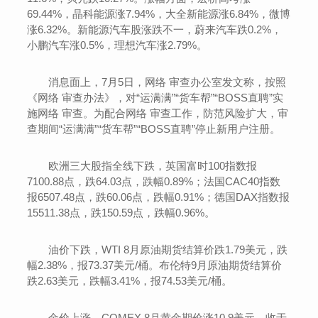
69.44%，晶科能源涨7.94%，大全新能源涨6.84%，微博
涨6.32%。新能源汽车股涨跌不一，蔚来汽车跌0.2%，
小鹏汽车涨0.5%，理想汽车涨2.79%。
消息面上，7月5日，网络 审查办公室发文称，按照
《网络 审查办法》，对“运满满”“货车帮”“BOSS直聘”实
施网络 审查。为配合网络 审查工作，防范风险扩大，审
查期间“运满满”“货车帮”“BOSS直聘”停止新用户注册。
欧洲三大股指全线下跌，英国富时100指数报
7100.88点，跌64.03点，跌幅0.89%；法国CAC40指数
报6507.48点，跌60.06点，跌幅0.91%；德国DAX指数报
15511.38点，跌150.59点，跌幅0.96%。
油价下跌，WTI 8月原油期货结算价跌1.79美元，跌
幅2.38%，报73.37美元/桶。布伦特9月原油期货结算价
跌2.63美元，跌幅3.41%，报74.53美元/桶。
金价上涨，COMEX 8月黄金期价涨10.9美元，收于